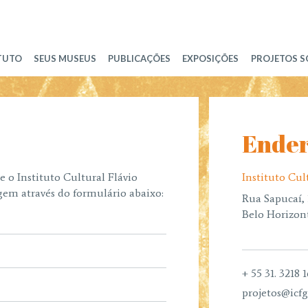
ITUTO
SEUS MUSEUS
PUBLICAÇÕES
EXPOSIÇÕES
PROJETOS S
Ende
 o Instituto Cultural Flávio
Instituto Cul
em através do formulário abaixo:
Rua Sapucaí, 
Belo Horizon
+ 55 31. 3218 
projetos@icfg