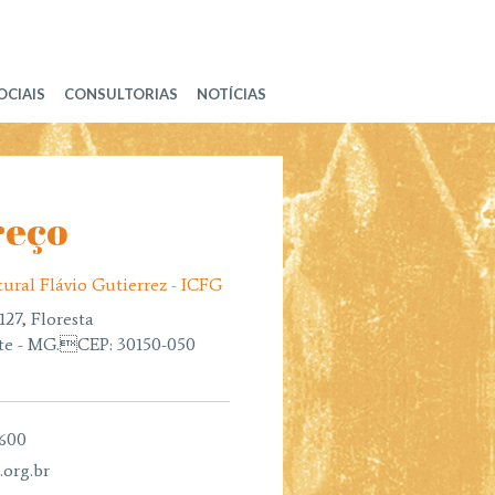
OCIAIS
CONSULTORIAS
NOTÍCIAS
reço
tural Flávio Gutierrez - ICFG
127, Floresta
te - MG.CEP: 30150-050
1600
.org.br